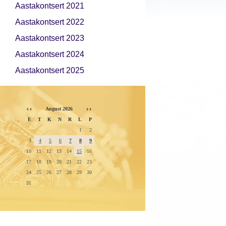
Aastakontsert 2021
Aastakontsert 2022
Aastakontsert 2023
Aastakontsert 2024
Aastakontsert 2025
August 2026
E
T
K
N
R
L
P
1
2
3
4
5
6
7
8
9
10
11
12
13
14
15
16
17
18
19
20
21
22
23
24
25
26
27
28
29
30
31