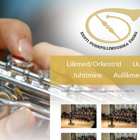
80/270
Aastakontsert 2020
Liikmed/Orkestrid
Uu
Juhtimine
Auliikm
Avaleht
>
Aastakontserdid
>
Aastakontsert 2020
> 80/270