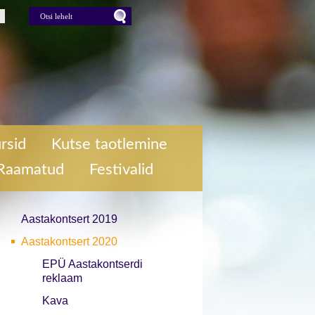
lehelt
Press for Otsi lehelt
rsid
Kutse taotlemine
Raamatud
Festivalid
Aastakontsert 2019
Aastakontsert 2020
EPÜ Aastakontserdi
reklaam
Kava