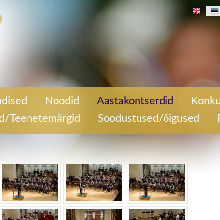
dised
Noodid
Aastakontserdid
Konku
ed/Teenetemärgid
Soodustused/õigused