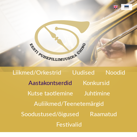
246/270
Aastakontsert 2020
Liikmed/Orkestrid
Uudised
Noodid
Aastakontserdid
Konkursid
Kutse taotlemine
Juhtimine
Auliikmed/Teenetemärgid
Soodustused/õigused
Raamatud
Festivalid