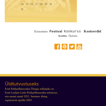
24
25
26
27
28
29
30
31
Esinemine
Festival
Kontserdid
Konkurss
Koolitus
Õpituba
Üldtutvustuseks
Eesti Puhkpillimuusika Ühingu eelkäijaks on
Eesti Lauljate Liidu Puhkpillimuusika sektsioon,
mis asutati aastal 1921. Iseseisev ühing
registreeriti aprillis 2003.