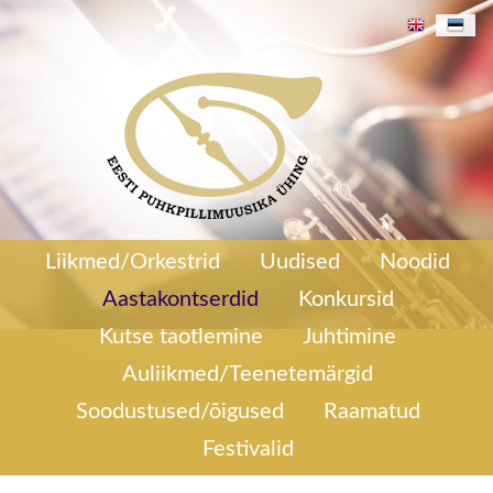
29/270
Aastakontsert 2020
Liikmed/Orkestrid
Uudised
Noodid
Aastakontserdid
Konkursid
Kutse taotlemine
Juhtimine
Auliikmed/Teenetemärgid
Soodustused/õigused
Raamatud
Festivalid