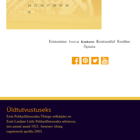
24
25
26
27
28
29
30
31
Esinemine
Kontserdid
Festival
Konkurss
Koolitus
Õpituba
Üldtutvustuseks
Eesti Puhkpillimuusika Ühingu eelkäijaks on
Eesti Lauljate Liidu Puhkpillimuusika sektsioon,
mis asutati aastal 1921. Iseseisev ühing
registreeriti aprillis 2003.