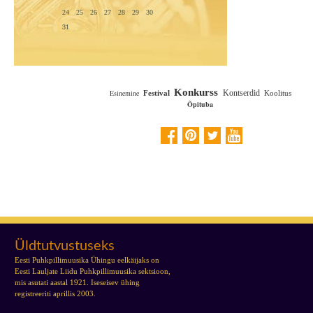
24
25
26
27
28
29
30
31
Konkurss
Esinemine
Kontserdid
Festival
Koolitus
Õpituba
Üldtutvustuseks
Eesti Puhkpillimuusika Ühingu eelkäijaks on
Eesti Lauljate Liidu Puhkpillimuusika sektsioon,
mis asutati aastal 1921. Iseseisev ühing
registreeriti aprillis 2003.