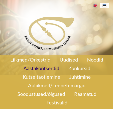
219/270
Aastakontsert 2020
Liikmed/Orkestrid
Uudised
Noodid
Aastakontserdid
Konkursid
Kutse taotlemine
Juhtimine
Auliikmed/Teenetemärgid
Soodustused/õigused
Raamatud
Festivalid