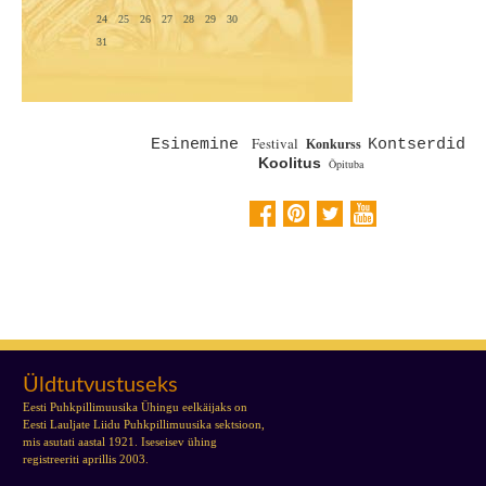
24
25
26
27
28
29
30
31
Festival
Esinemine
Kontserdid
Konkurss
Koolitus
Õpituba
Üldtutvustuseks
Eesti Puhkpillimuusika Ühingu eelkäijaks on
Eesti Lauljate Liidu Puhkpillimuusika sektsioon,
mis asutati aastal 1921. Iseseisev ühing
registreeriti aprillis 2003.