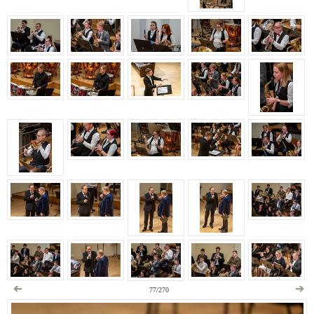
77/270