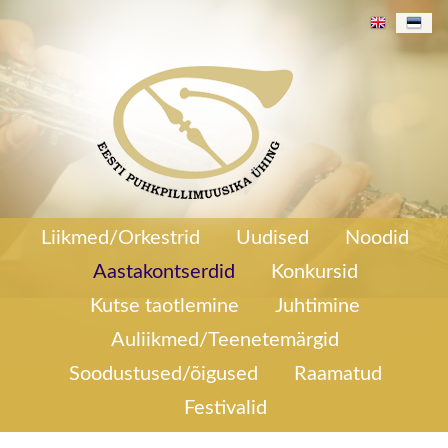
77/270
Aastakontsert 2020
Liikmed/Orkestrid
Uudised
Noodid
Aastakontserdid
Konkursid
Kutse taotlemine
Juhtimine
Auliikmed/Teenetemärgid
Soodustused/õigused
Raamatud
Festivalid