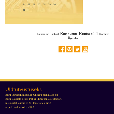
24
25
26
27
28
29
30
31
Konkurss
Kontserdid
Esinemine
Koolitus
Festival
Õpituba
Üldtutvustuseks
Eesti Puhkpillimuusika Ühingu eelkäijaks on
Eesti Lauljate Liidu Puhkpillimuusika sektsioon,
mis asutati aastal 1921. Iseseisev ühing
registreeriti aprillis 2003.