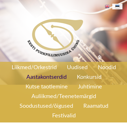
262/270
Aastakontsert 2020
Liikmed/Orkestrid
Uudised
Noodid
Aastakontserdid
Konkursid
Kutse taotlemine
Juhtimine
Auliikmed/Teenetemärgid
Soodustused/õigused
Raamatud
Festivalid