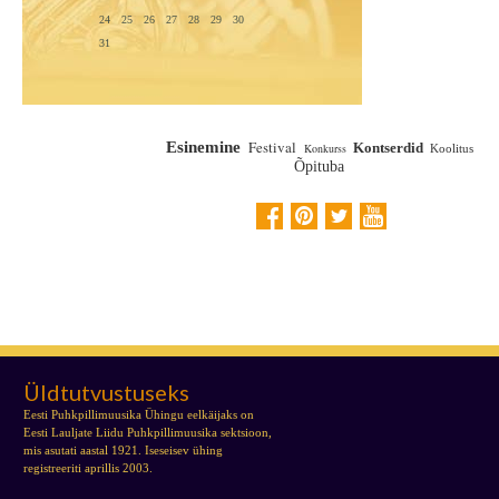
24
25
26
27
28
29
30
31
Festival
Esinemine
Kontserdid
Konkurss
Koolitus
Õpituba
Üldtutvustuseks
Eesti Puhkpillimuusika Ühingu eelkäijaks on
Eesti Lauljate Liidu Puhkpillimuusika sektsioon,
mis asutati aastal 1921. Iseseisev ühing
registreeriti aprillis 2003.