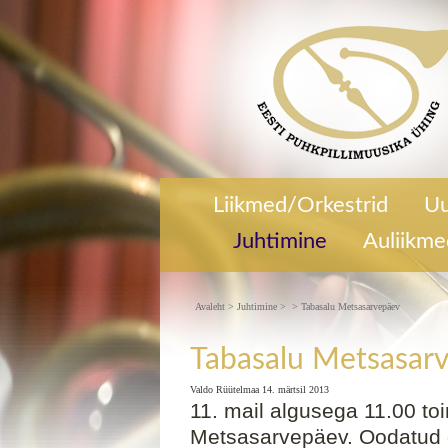
11. mail algusega 11. 00 toimub Tabas
Liikmed/Orkestrid
Uu
Muusikakoolis Tabasalu Metsasarvepä
Oodatud on kõik metsasarve õpilased j
Juhtimine
Auliikm
Tabasalu Metsasarvepäev
Avaleht
>
Juhtimine
>
>
Tabasalu Metsasarvepäev
Tabasalu Metsasar
Valdo Rüütelmaa 14. märtsil 2013
11. mail algusega 11.00 t
Metsasarvepäev. Oodatud o