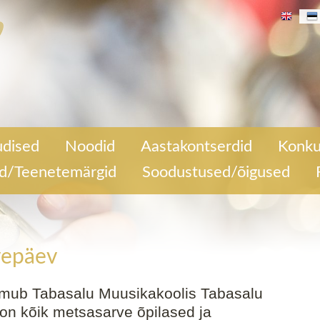
alu
dised
Noodid
Aastakontserdid
Konku
ev.
a õpetajad.
ed/Teenetemärgid
Soodustused/õigused
vepäev
oimub Tabasalu Muusikakoolis Tabasalu
n kõik metsasarve õpilased ja