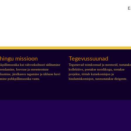
E
hingu missioon
Tegevussuunad
kpillimuusika kui rahvuskultuuri säilitamine
Tegutsevad toimkonnad ja mentorid, toetatak
arendamine, loovuse ja eneseteostuse
kollektiive, peetakse noodikogu, toetakse
kumine, järelkasvu tagamine ja üldsuse huvi
projekte, töötab kutsekomisjon ja
tmine puhkpillimuusika vastu.
hindamiskomisjon, tunnustatakse dirigente.