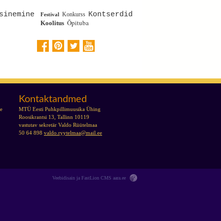
sinemine
Kontserdid
Konkurss
Festival
Õpituba
Koolitus
Kontaktandmed
se
MTÜ Eesti Puhkpillimuusika Ühing
Roosikrantsi 13, Tallinn 10119
vastutav sekretär Valdo Rüütelmaa
50 64 898
valdo.ryytelmaa@mail.ee
Veebidisain ja FastLion CMS
aara.ee
Tabasalu