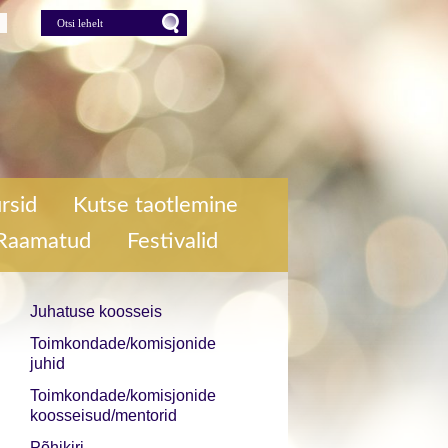
lehelt
Press for Otsi lehelt
rsid
Kutse taotlemine
Raamatud
Festivalid
Juhatuse koosseis
Toimkondade/komisjonide
juhid
Toimkondade/komisjonide
koosseisud/mentorid
Põhikiri