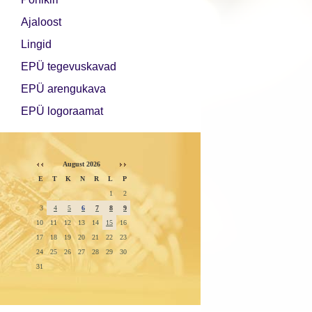
Ajaloost
Lingid
EPÜ tegevuskavad
EPÜ arengukava
EPÜ logoraamat
August 2026
E
T
K
N
R
L
P
1
2
3
4
5
6
7
8
9
10
11
12
13
14
15
16
17
18
19
20
21
22
23
24
25
26
27
28
29
30
31