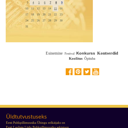
3
4
5
6
7
8
9
10
11
12
13
14
15
16
17
18
19
20
21
22
23
24
25
26
27
28
29
30
31
Konkurss
Kontserdid
Esinemine
Festival
Koolitus
Õpituba
Randvere Pasunakoori 3 aastapäeva
Üldtutvustuseks
Eesti Puhkpillimuusika Ühingu eelkäijaks on
Eesti Lauljate Liidu Puhkpillimuusika sektsioon,