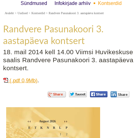
Sündmused
Infokirjade arhiiv
Kontserdid
Avaleht
>
Uudised
>
Kontserdid
>
Randvere Pasunakoori 3. aastapäeva kontsert
Randvere Pasunakoori 3.
aastapäeva kontsert
18. mail 2014 kell 14.00 Viimsi Huvikeskuse
saalis Randvere Pasunakoori 3. aastapäeva
kontsert.
(.pdf 0,9Mb)
.
August 2026
E
T
K
N
R
L
P
1
2