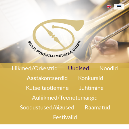
18. mail 2014 kell 14. 00 Viimsi Huvikeskuse
Liikmed/Orkestrid
Uudised
Noodid
saalis Randvere Pasunakoori 3. aastapäeva
Aastakontserdid
Konkursid
kontsert. pdf 0,9Mb)
Randvere Pasunakoori 3.
aastapäeva kontsert
Kutse taotlemine
Juhtimine
Auliikmed/Teenetemärgid
Soodustused/õigused
Raamatud
Festivalid