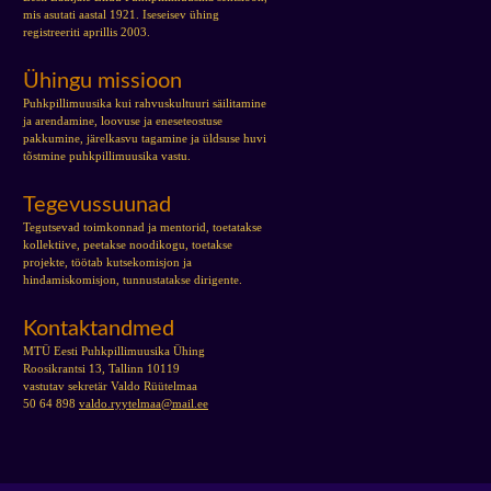
mis asutati aastal 1921. Iseseisev ühing
registreeriti aprillis 2003.
Ühingu missioon
Puhkpillimuusika kui rahvuskultuuri säilitamine
ja arendamine, loovuse ja eneseteostuse
pakkumine, järelkasvu tagamine ja üldsuse huvi
tõstmine puhkpillimuusika vastu.
Tegevussuunad
Tegutsevad toimkonnad ja mentorid, toetatakse
kollektiive, peetakse noodikogu, toetakse
projekte, töötab kutsekomisjon ja
hindamiskomisjon, tunnustatakse dirigente.
Kontaktandmed
MTÜ Eesti Puhkpillimuusika Ühing
Roosikrantsi 13, Tallinn 10119
vastutav sekretär Valdo Rüütelmaa
50 64 898
valdo.ryytelmaa@mail.ee