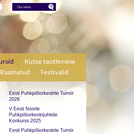
lehelt
Press for Otsi lehelt
ursid
Kutse taotlemine
Raamatud
Festivalid
Eesti Puhkpilliorkestrite Turniir
2026
V Eesti Noorte
Puhkpilliorkestrijuhtide
Konkurss 2025
Eesti Puhkpilliorkestrite Turniir