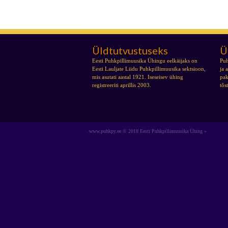
Üldtutvustuseks
Ü
Eesti Puhkpillimuusika Ühingu eelkäijaks on
Puh
Eesti Lauljate Liidu Puhkpillimuusika sektsioon,
ja 
mis asutati aastal 1921. Iseseisev ühing
pak
registreeriti aprillis 2003.
tõs
www.puhkpy.ee © 2018 Eesti Puhkpillimuusika Ühing »