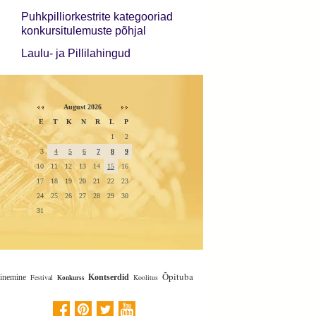
Puhkpilliorkestrite kategooriad
konkursitulemuste põhjal
Laulu- ja Pillilahingud
August 2026
E
T
K
N
R
L
P
1
2
3
4
5
6
7
8
9
10
11
12
13
14
15
16
17
18
19
20
21
22
23
24
25
26
27
28
29
30
31
Õpituba
inemine
Festival
Kontserdid
Koolitus
Konkurss