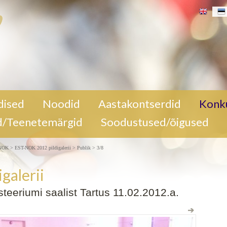
alist Tartus
dised
Noodid
Aastakontserdid
Konk
OK 2012
d/Teenetemärgid
Soodustused/õigused
-NOK
>
EST-NOK 2012 pildigalerii
>
Publik
> 3/8
galerii
teeriumi saalist Tartus 11.02.2012.a.