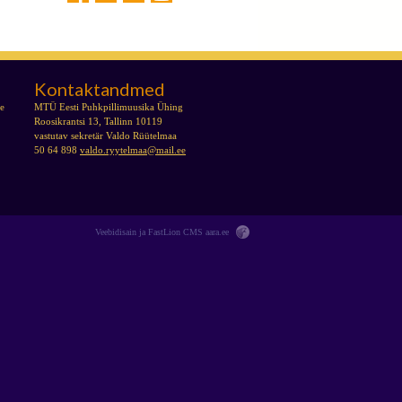
Kontaktandmed
se
MTÜ Eesti Puhkpillimuusika Ühing
Roosikrantsi 13, Tallinn 10119
vastutav sekretär Valdo Rüütelmaa
50 64 898
valdo.ryytelmaa@mail.ee
Veebidisain ja FastLion CMS
aara.ee
Publik |
EST-NOK
2012
pildigalerii