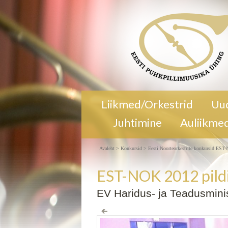
EV Haridus- ja Teadusministeeriumi sa
Liikmed/Orkestrid
Uu
11. 02. 2012. a. Publik
Publik | EST-N
Juhtimine
Auliikme
pildigalerii
Avaleht
>
Konkursid
>
Eesti Noorteorkestrite konkursid EST
EST-NOK 2012 pildi
EV Haridus- ja Teadusminis