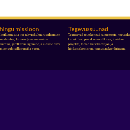
hingu missioon
Tegevussuunad
kpillimuusika kui rahvuskultuuri säilitamine
Tegutsevad toimkonnad ja mentorid, toetatak
arendamine, loovuse ja eneseteostuse
kollektiive, peetakse noodikogu, toetakse
kumine, järelkasvu tagamine ja üldsuse huvi
projekte, töötab kutsekomisjon ja
tmine puhkpillimuusika vastu.
hindamiskomisjon, tunnustatakse dirigente.