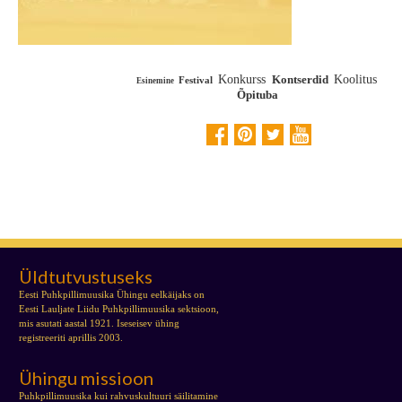
Konkurss
Kontserdid
Koolitus
Festival
Esinemine
Õpituba
Üldtutvustuseks
Eesti Puhkpillimuusika Ühingu eelkäijaks on
Eesti Lauljate Liidu Puhkpillimuusika sektsioon,
mis asutati aastal 1921. Iseseisev ühing
registreeriti aprillis 2003.
Ühingu missioon
Puhkpillimuusika kui rahvuskultuuri säilitamine