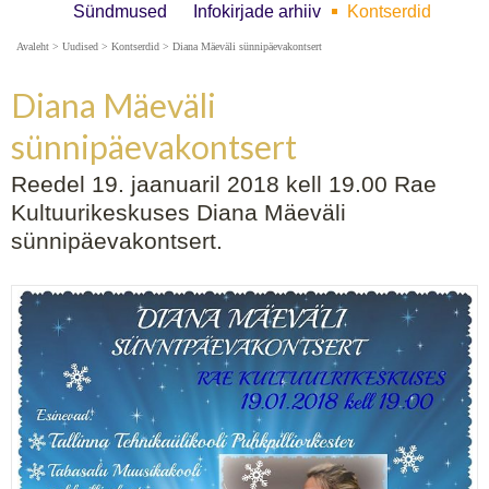
Sündmused
Infokirjade arhiiv
Kontserdid
Avaleht
>
Uudised
>
Kontserdid
>
Diana Mäeväli sünnipäevakontsert
Diana Mäeväli
sünnipäevakontsert
Reedel 19. jaanuaril 2018 kell 19.00 Rae
Kultuurikeskuses Diana Mäeväli
sünnipäevakontsert.