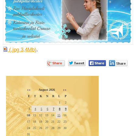
(.jpg 3,4Mb)
.
Diana Mäeväli sünnipäevakontsert
August 2026
E
T
K
N
R
L
P
1
2
3
4
5
6
7
8
9
10
11
12
13
14
15
16
17
18
19
20
21
22
23
24
25
26
27
28
29
30
31